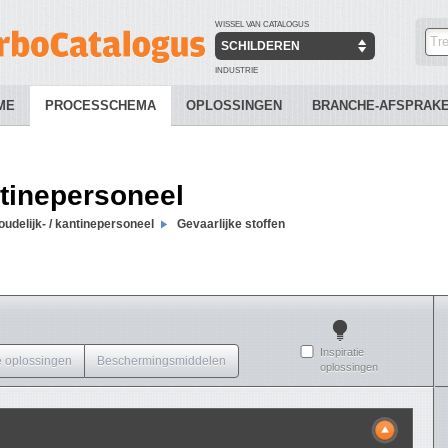
WISSEL VAN CATALOGUS
SCHILDEREN
INDUSTRIE
ME
PROCESSCHEMA
OPLOSSINGEN
BRANCHE-AFSPRAK
ntinepersoneel
udelijk- / kantinepersoneel
Gevaarlijke stoffen
Inspiratie
 oplossingen
Beschermingsmiddelen
oplossingen