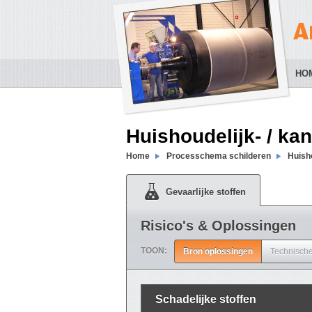
HO
Huishoudelijk- / ka
Home
Processchema schilderen
Huisho
Gevaarlijke stoffen
Risico's & Oplossingen
TOON:
Bron oplossingen
Technische
Schadelijke stoffen