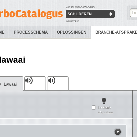
WISSEL VAN CATALOGUS
SCHILDEREN
INDUSTRIE
ME
PROCESSCHEMA
OPLOSSINGEN
BRANCHE-AFSPRAK
lawaai
Lawaai
i
Inspiratie
afspraken