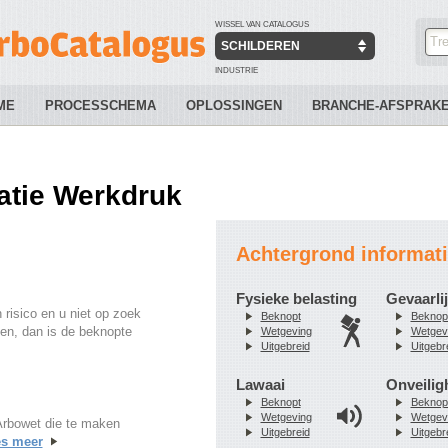
WISSEL VAN CATALOGUS
SCHILDEREN
INDUSTRIE
ME
PROCESSCHEMA
OPLOSSINGEN
BRANCHE-AFSPRAK
atie Werkdruk
Achtergrond informati
Fysieke belasting
Gevaarlij
 risico en u niet op zoek
Beknopt
Beknop
nen, dan is de beknopte
Wetgeving
Wetgev
Uitgebreid
Uitgebr
Lawaai
Onveilig
Beknopt
Beknop
Wetgeving
Wetgev
 Arbowet die te maken
Uitgebreid
Uitgebr
s meer