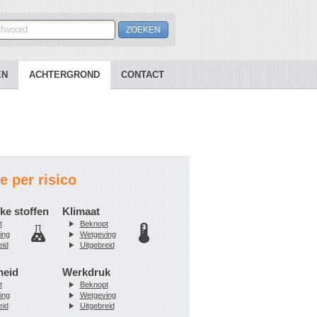
EN
ACHTERGROND
CONTACT
e per risico
ke stoffen
Klimaat
t
Beknopt
ing
Wetgeving
eid
Uitgebreid
heid
Werkdruk
t
Beknopt
ing
Wetgeving
eid
Uitgebreid