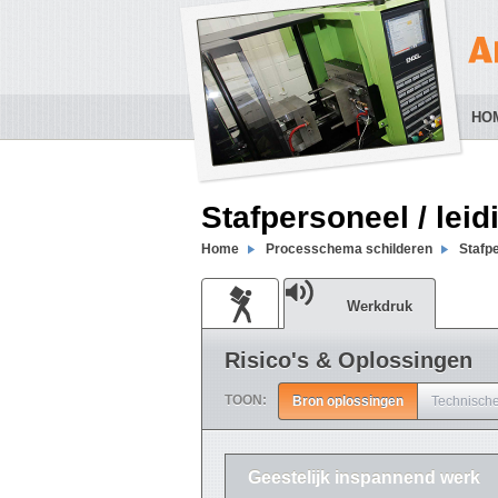
HO
Stafpersoneel / lei
Home
Processchema schilderen
Stafpe
Werkdruk
Risico's & Oplossingen
TOON:
Bron oplossingen
Technische
Geestelijk inspannend werk