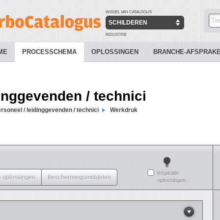
WISSEL VAN CATALOGUS
SCHILDEREN
INDUSTRIE
ME
PROCESSCHEMA
OPLOSSINGEN
BRANCHE-AFSPRAK
dinggevenden / technici
rsoneel / leidinggevenden / technici
Werkdruk
Inspiratie
 oplossingen
Beschermingsmiddelen
oplossingen