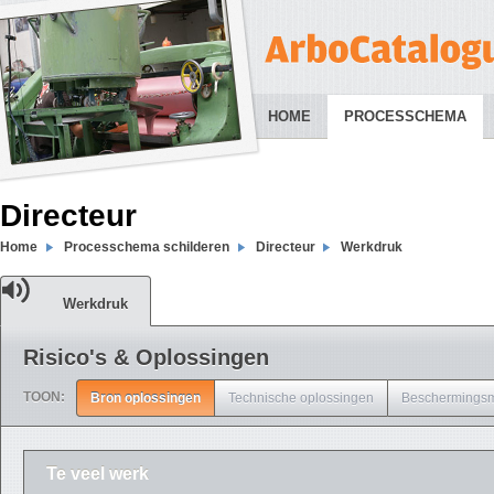
HOME
PROCESSCHEMA
Directeur
Home
Processchema schilderen
Directeur
Werkdruk
Werkdruk
Risico's & Oplossingen
TOON:
Bron oplossingen
Technische oplossingen
Beschermingsm
Te veel werk