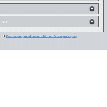
llen
Print samengesteld overzicht risico's & oplossingen