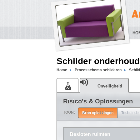
HO
Schilder onderhoud
Home
Processchema schilderen
Schil
Onveiligheid
Risico's & Oplossingen
TOON:
Bron oplossingen
Technische
Besloten ruimten