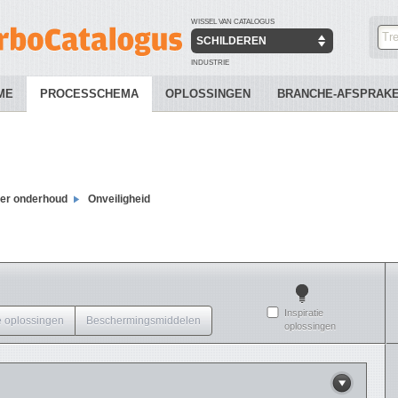
WISSEL VAN CATALOGUS
SCHILDEREN
INDUSTRIE
ME
PROCESSCHEMA
OPLOSSINGEN
BRANCHE-AFSPRAK
der onderhoud
Onveiligheid
Inspiratie
 oplossingen
Beschermingsmiddelen
oplossingen