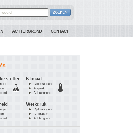
EN
ACHTERGROND
CONTACT
o's
ke stoffen
Klimaat
ingen
Oplossingen
ken
Afspraken
grond
Achtergrond
heid
Werkdruk
ingen
Oplossingen
ken
Afspraken
grond
Achtergrond