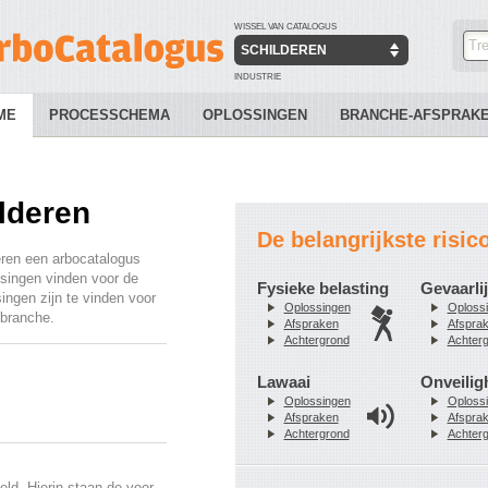
WISSEL VAN CATALOGUS
SCHILDEREN
INDUSTRIE
ME
PROCESSCHEMA
OPLOSSINGEN
BRANCHE-AFSPRAK
lderen
De belangrijkste risic
eren een arbocatalogus
ssingen vinden voor de
Fysieke belasting
Gevaarlij
singen zijn te vinden voor
Oplossingen
Oploss
w branche.
Afspraken
Afspra
Achtergrond
Achter
Lawaai
Onveilig
Oplossingen
Oploss
Afspraken
Afspra
Achtergrond
Achter
ld. Hierin staan de voor