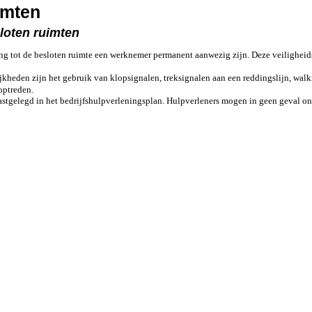
imten
sloten ruimten
ang tot de besloten ruimte een werknemer permanent aanwezig zijn. Deze veilighei
eden zijn het gebruik van klopsignalen, treksignalen aan een reddingslijn, walkie
optreden.
stgelegd in het bedrijfshulpverleningsplan. Hulpverleners mogen in geen geval o