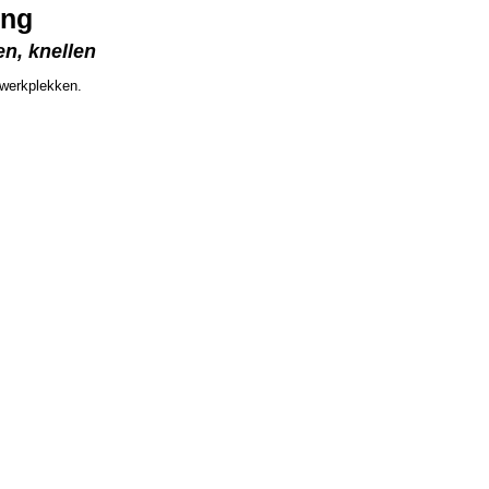
ing
en, knellen
 werkplekken.