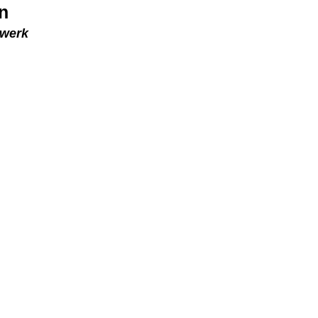
n
 werk